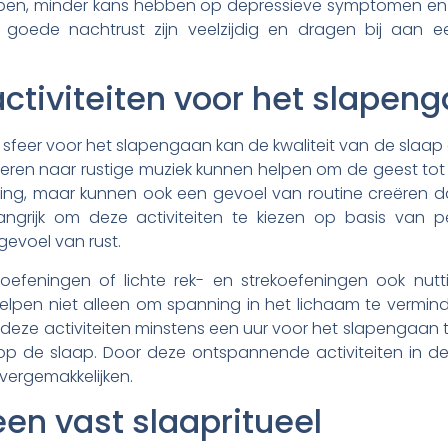
pen, minder kans hebben op depressieve symptomen en e
goede nachtrust zijn veelzijdig en dragen bij aan e
tiviteiten voor het slapen
eer voor het slapengaan kan de kwaliteit van de slaap aa
steren naar rustige muziek kunnen helpen om de geest tot 
ing, maar kunnen ook een gevoel van routine creëren da
langrijk om deze activiteiten te kiezen op basis van p
gevoel van rust.
feningen of lichte rek- en strekoefeningen ook nutt
elpen niet alleen om spanning in het lichaam te vermin
 deze activiteiten minstens een uur voor het slapengaan t
 op de slaap. Door deze ontspannende activiteiten in d
ergemakkelijken.
en vast slaapritueel