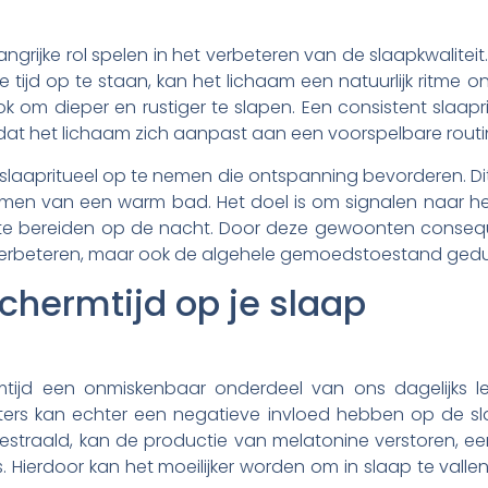
angrijke rol spelen in het verbeteren van de slaapkwaliteit
ijd op te staan, kan het lichaam een natuurlijk ritme ont
ook om dieper en rustiger te slapen. Een consistent slaa
at het lichaam zich aanpast aan een voorspelbare routi
 slaapritueel op te nemen die ontspanning bevorderen. Di
men van een warm bad. Het doel is om signalen naar het 
te bereiden op de nacht. Door deze gewoonten consequ
p verbeteren, maar ook de algehele gemoedstoestand ged
chermtijd op je slaap
mtijd een onmiskenbaar onderdeel van ons dagelijks l
rs kan echter een negatieve invloed hebben op de slaa
straald, kan de productie van melatonine verstoren, ee
 Hierdoor kan het moeilijker worden om in slaap te valle