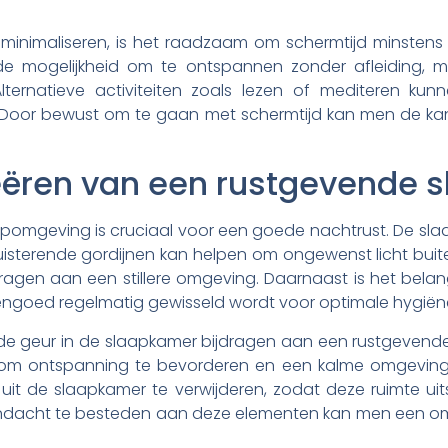
minimaliseren, is het raadzaam om schermtijd minstens
n de mogelijkheid om te ontspannen zonder afleiding, m
Alternatieve activiteiten zoals lezen of mediteren k
 Door bewust om te gaan met schermtijd kan men de kan
reëren van een rustgevende
pomgeving is cruciaal voor een goede nachtrust. De slaap
duisterende gordijnen kan helpen om ongewenst licht buit
ragen aan een stillere omgeving. Daarnaast is het belan
ngoed regelmatig gewisseld wordt voor optimale hygiën
e geur in de slaapkamer bijdragen aan een rustgevende 
n om ontspanning te bevorderen en een kalme omgeving t
n uit de slaapkamer te verwijderen, zodat deze ruimte u
dacht te besteden aan deze elementen kan men een omge