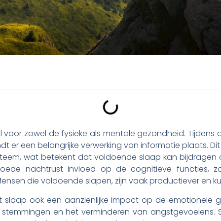
 voor zowel de fysieke als mentale gezondheid. Tijdens d
t er een belangrijke verwerking van informatie plaats. Dit 
teem, wat betekent dat voldoende slaap kan bijdragen
goede nachtrust invloed op de cognitieve functies, z
sen die voldoende slapen, zijn vaak productiever en k
ft slaap ook een aanzienlijke impact op de emotionele 
an stemmingen en het verminderen van angstgevoelens