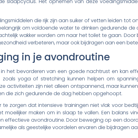
r de slaapcyclus. Het opnemen van deze voedingsmidde
smiddelen die rijk zijn aan suiker of vetten leiden tot 
ook belangrijk om voldoende water te drinken gedurende d
 nachtelijk wakker worden om naar het toilet te gaan. Do
gezondheid verbeteren, maar ook bijdragen aan een bete
ing in je avondroutine
l in het bevorderen van een goede nachtrust en kan eff
n zoals yoga of stretching kunnen helpen om spanning
eze activiteiten zijn niet alleen ontspannend, maar kunnen
ken die zich gedurende de dag hebben opgehoopt.
r te zorgen dat intensieve trainingen niet vlak voor bedt
t moeilijker maken om in slaap te vallen. Een balans v
een effectieve avondroutine. Door beweging op een door
elijke als geestelijke voordelen ervaren die bijdragen a