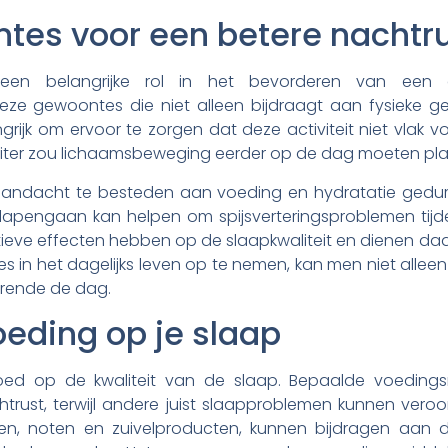
es voor een betere nachtr
en belangrijke rol in het bevorderen van een g
ze gewoontes die niet alleen bijdraagt aan fysieke 
angrijk om ervoor te zorgen dat deze activiteit niet vlak v
ealiter zou lichaamsbeweging eerder op de dag moeten pl
 aandacht te besteden aan voeding en hydratatie gedu
 slapengaan kan helpen om spijsverteringsproblemen tij
tieve effecten hebben op de slaapkwaliteit en dienen 
in het dagelijks leven op te nemen, kan men niet alleen
urende de dag.
oeding op je slaap
loed op de kwaliteit van de slaap. Bepaalde voedings
ust, terwijl andere juist slaapproblemen kunnen veroor
koen, noten en zuivelproducten, kunnen bijdragen aan