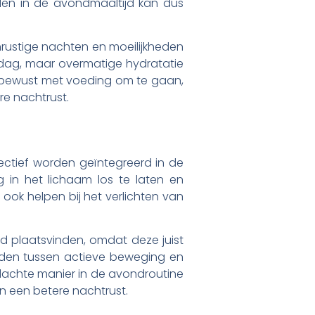
len in de avondmaaltijd kan dus
onrustige nachten en moeilijkheden
e dag, maar overmatige hydratatie
or bewust met voeding om te gaan,
re nachtrust.
ectief worden geïntegreerd in de
 in het lichaam los te laten en
 ook helpen bij het verlichten van
ijd plaatsvinden, omdat deze juist
inden tussen actieve beweging en
dachte manier in de avondroutine
an een betere nachtrust.