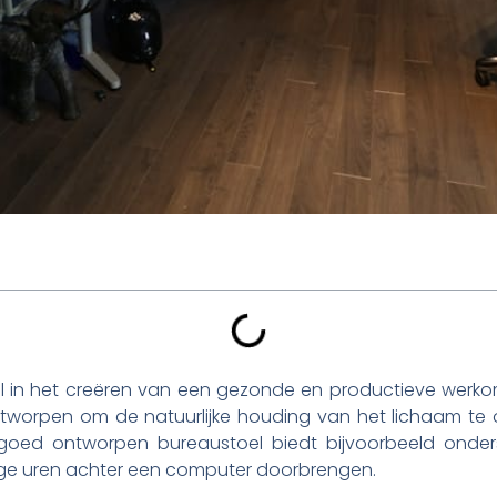
rol in het creëren van een gezonde en productieve werk
 ontworpen om de natuurlijke houding van het lichaam t
n goed ontworpen bureaustoel biedt bijvoorbeeld onde
ange uren achter een computer doorbrengen.