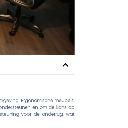
omgeving. Ergonomische meubels,
e ondersteunen en om de kans op
rsteuning voor de onderrug, wat