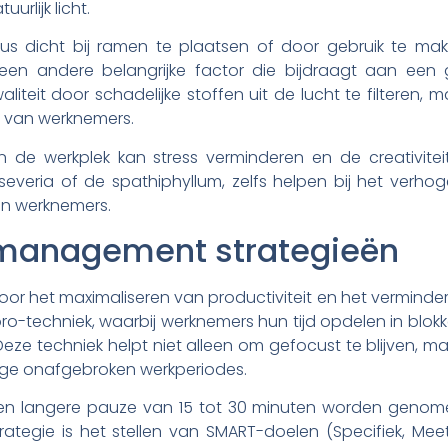
urlijk licht.
aus dicht bij ramen te plaatsen of door gebruik te ma
 een andere belangrijke factor die bijdraagt aan ee
aliteit door schadelijke stoffen uit de lucht te filteren
 van werknemers.
de werkplek kan stress verminderen en de creativite
everia of de spathiphyllum, zelfs helpen bij het verho
an werknemers.
 management strategieën
l voor het maximaliseren van productiviteit en het verminde
ro-techniek, waarbij werknemers hun tijd opdelen in blo
eze techniek helpt niet alleen om gefocust te blijven,
nge onafgebroken werkperiodes.
en langere pauze van 15 tot 30 minuten worden genom
trategie is het stellen van SMART-doelen (Specifiek, Mee