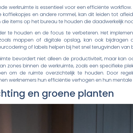
 werkruimte is essentieel voor een efficiënte workflow
offiekopjes en andere rommel, kan dit leiden tot afleidi
 die items op het bureau te houden die daadwerkelijk nodi
der te houden en de focus te verbeteren. Het impleme
zoals mappen of digitale opslag, kan ook bijdragen
eurcodering of labels helpen bij het snel terugvinden van
mte bevordert niet alleen de productiviteit, maar kan 
 van zones binnen de werkruimte, zoals een specifieke 
lpen om de ruimte overzichtelijk te houden. Door rege
nen werknemers hun efficiëntie verhogen en hun mentale b
ichting en groene planten