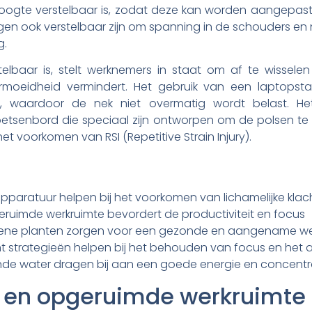
n hoogte verstelbaar is, zodat deze kan worden aangepas
n ook verstelbaar zijn om spanning in de schouders en n
g.
elbaar is, stelt werknemers in staat om af te wisselen
rmoeidheid vermindert. Het gebruik van een laptops
n, waardoor de nek niet overmatig wordt belast. He
oetsenbord die speciaal zijn ontworpen om de polsen te
 voorkomen van RSI (Repetitive Strain Injury).
aratuur helpen bij het voorkomen van lichamelijke klach
ruimde werkruimte bevordert de productiviteit en focus
 groene planten zorgen voor een gezonde en aangename 
 strategieën helpen bij het behouden van focus en het 
e water dragen bij aan een goede energie en concentrat
 en opgeruimde werkruimte