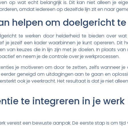
ven op wat echt belangrijk is. Dit kan niet alleen je e
deren, omdat iedereen op dezelfde lijn zit en naar geme
kan helpen om doelgericht t
elgericht te werken door helderheid te bieden over wat
ef je jezelf een kader waarbinnen je kunt opereren. Dit he
en van keuzes die in lijn zijn met je doelen. In plaats van
oactief en neem je de controle over je werkprocessen.
tenties je motiveren om door te zetten, zelfs wanneer j
e eerder geneigd om uitdagingen aan te gaan en oplossin
sterkt ook je veerkracht. Het resultaat is dat je niet alle
tie te integreren in je werk
werk vereist een bewuste aanpak. De eerste stap is om tijd vr