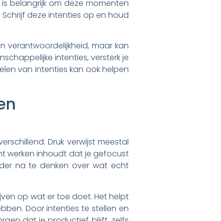
Het is belangrijk om deze momenten
Schrijf deze intenties op en houd
een verantwoordelijkheid, maar kan
happelijke intenties, versterk je
elen van intenties kan ook helpen
en
rschillend. Druk verwijst meestal
ht werken inhoudt dat je gefocust
elder na te denken over wat echt
ijven op wat er toe doet. Het helpt
bben. Door intenties te stellen en
en dat je productief blijft, zelfs