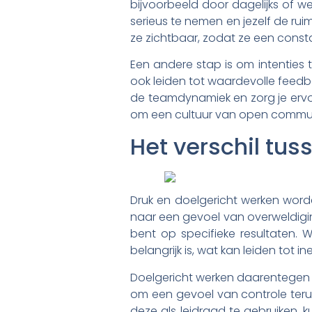
bijvoorbeeld door dagelijks of we
serieus te nemen en jezelf de ru
ze zichtbaar, zodat ze een const
Een andere stap is om intenties t
ook leiden tot waardevolle feedb
de teamdynamiek en zorg je ervoo
om een cultuur van open commun
Het verschil tus
Druk en doelgericht werken worde
naar een gevoel van overweldigin
bent op specifieke resultaten. 
belangrijk is, wat kan leiden tot ine
Doelgericht werken daarentegen ste
om een gevoel van controle terug 
deze als leidraad te gebruiken, k