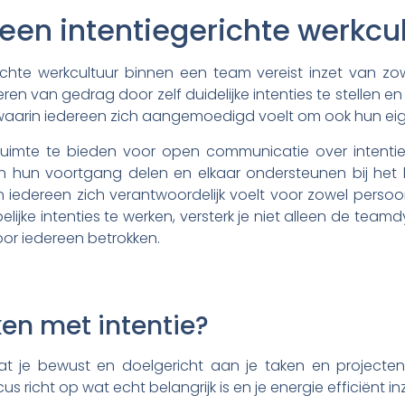
een intentiegerichte werkcul
chte werkcultuur binnen een team vereist inzet van zow
n van gedrag door zelf duidelijke intenties te stellen e
waarin iedereen zich aangemoedigd voelt om ook hun eigen
 ruimte te bieden voor open communicatie over intenti
n hun voortgang delen en elkaar ondersteunen bij het
 iedereen zich verantwoordelijk voelt voor zowel persoon
e intenties te werken, versterk je niet alleen de team
oor iedereen betrokken.
en met intentie?
t je bewust en doelgericht aan je taken en projecten 
us richt op wat echt belangrijk is en je energie efficiënt in