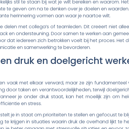
kelijks stil te staan bij wat je wilt bereiken en waarom. 
imte te geven om na te denken over je doelen en waarden. 
ante herinnering vormen aan waar je naartoe wilt.
e delen met collega’s of teamleden. Dit creëert niet all
ack en ondersteuning. Door samen te werken aan gemeensc
r dat iedereen zich betrokken voelt bij het proces. Het d
icatie en samenwerking te bevorderen.
sen druk en doelgericht werk
n vaak met elkaar verward, maar ze zijn fundamenteel ve
g door taken en verantwoordelijkheden, terwijl doelgeric
Wanneer je onder druk staat, kan het moeilijk zijn om h
fficiëntie en stress.
lt je in staat om prioriteiten te stellen en gefocust te bl
te krijgen in situaties waarin druk de overhand lijkt te he
un je beter omgaan met stressvolle situaties en ervoor zorg