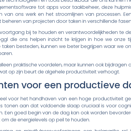
loze technologieën en tools beschikbaar die ons kunnen h
agementsoftware tot apps voor taakbeheer, deze hulpmi
n van ons werk en het stroomlijnen van processen. Een 
het beheren van projecten door taken in verschillende fasen
voortgang bij te houden en verantwoordelijkheden te del
oggl die ons helpen inzicht te krijgen in hoe we onze 
de taken besteden, kunnen we beter begrijpen waar we o
paren.
lleen praktische voordelen, maar kunnen ook bijdragen 
t op zijn beurt de algehele productiviteit verhoogt.
ten voor een productieve d
eel voor het handhaven van een hoge productiviteit ge
s tonen aan dat voldoende slaap cruciaal is voor cognit
 Een goed begin van de dag kan ook worden bevorderd d
 om de energielevels op peil te houden.