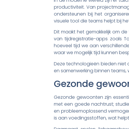
In de moderne wereld zijn er tal
productiviteit. Van projectman
ondersteunen bij het organisere
visuele tool die teams helpt bij 
Dit maakt het gemakkelijk om de 
van tijdregistratie-apps zoals T
hoeveel tijd we aan verschillen
waar we mogelijk tijd kunnen bes
Deze technologieën bieden niet a
en samenwerking binnen teams, wa
Gezonde gewoon
Gezonde gewoonten zijn essenti
met een goede nachtrust; studie
en probleemoplossend vermogen.
is aan voedingsstoffen, wat helpt