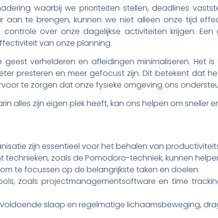
adering waarbij we prioriteiten stellen, deadlines vas
ur aan te brengen, kunnen we niet alleen onze tijd eff
controle over onze dagelijkse activiteiten krijgen. E
ffectiviteit van onze planning.
 geest verhelderen en afleidingen minimaliseren. Het i
er presteren en meer gefocust zijn. Dit betekent dat het
rvoor te zorgen dat onze fysieke omgeving ons ondersteu
 alles zijn eigen plek heeft, kan ons helpen om sneller en
satie zijn essentieel voor het behalen van productivitei
technieken, zoals de Pomodoro-techniek, kunnen helpen o
aal om te focussen op de belangrijkste taken en doelen.
ols, zoals projectmanagementsoftware en time tracking
voldoende slaap en regelmatige lichaamsbeweging, drag