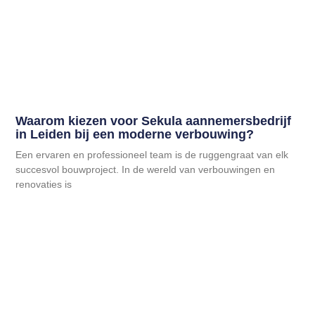
Waarom kiezen voor Sekula aannemersbedrijf
in Leiden bij een moderne verbouwing?
Een ervaren en professioneel team is de ruggengraat van elk
succesvol bouwproject. In de wereld van verbouwingen en
renovaties is
Lees Meer
Copyright 2026 © Omito.nl
Disclaimer: Zie onze blogs en verhalen vooral als een vorm van
vermaak en zeker niet als advies. Het is onze mening en/of onze
ervaring die wij delen. Wij zijn geen experts en schakel altijd een
deskundige / professionele hulp in indien je hulp of advies of wat dan