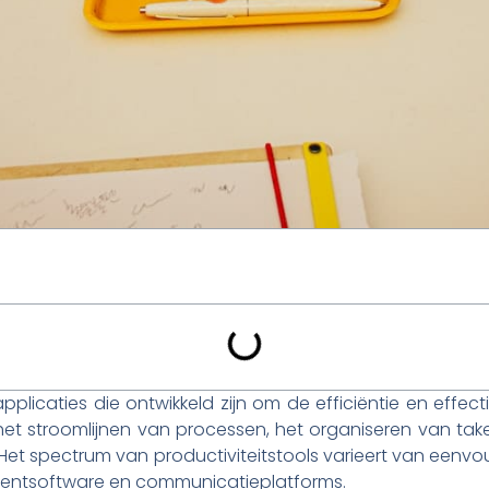
applicaties die ontwikkeld zijn om de efficiëntie en effec
 het stroomlijnen van processen, het organiseren van ta
Het spectrum van productiviteitstools varieert van eenvo
ntsoftware en communicatieplatforms.