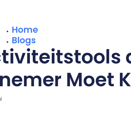
Home
Blogs
iviteitstools 
nemer Moet 
l