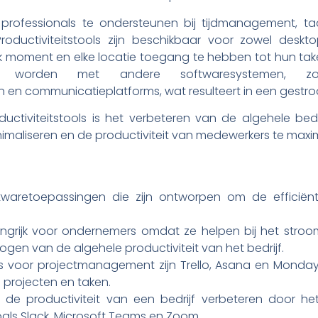
professionals te ondersteunen bij tijdmanagement, taak
oductiviteitstools zijn beschikbaar voor zowel desk
elk moment en elke locatie toegang te hebben tot hun tak
 worden met andere softwaresystemen, zoals
communicatieplatforms, wat resulteert in een gestroom
ductiviteitstools is het verbeteren van de algehele bedr
minimaliseren en de productiviteit van medewerkers te maxi
softwaretoepassingen die zijn ontworpen om de efficiënt
elangrijk voor ondernemers omdat ze helpen bij het stroo
gen van de algehele productiviteit van het bedrijf.
ls voor projectmanagement zijn Trello, Asana en Monday.
 projecten en taken.
de productiviteit van een bedrijf verbeteren door het
als Slack, Microsoft Teams en Zoom.