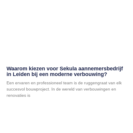
Waarom kiezen voor Sekula aannemersbedrijf
in Leiden bij een moderne verbouwing?
Een ervaren en professioneel team is de ruggengraat van elk
succesvol bouwproject. In de wereld van verbouwingen en
renovaties is
Lees Meer
Copyright 2026 © Omito.nl
Disclaimer: Zie onze blogs en verhalen vooral als een vorm van