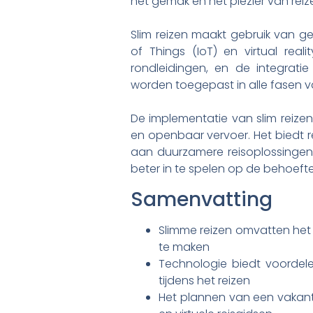
het gemak en het plezier van rei
Slim reizen maakt gebruik van ge
of Things (IoT) en virtual reali
rondleidingen, en de integrat
worden toegepast in alle fasen v
De implementatie van slim reize
en openbaar vervoer. Het biedt re
aan duurzamere reisoplossingen. 
beter in te spelen op de behoeft
Samenvatting
Slimme reizen omvatten het 
te maken
Technologie biedt voordele
tijdens het reizen
Het plannen van een vakant