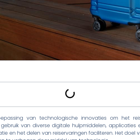
toepassing van technologische innovaties om het rei
ebruik van diverse digitale hulpmiddelen, applicaties e
e en het delen van reiservaringen faciliteren. Het doel van