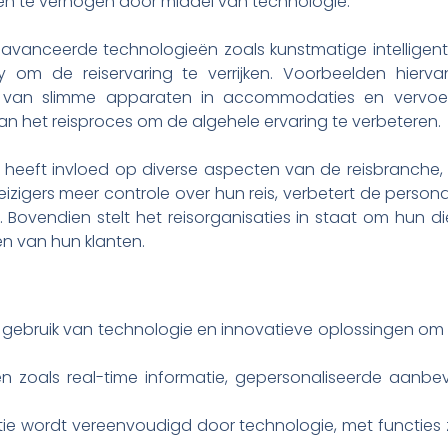
zen te verhogen door middel van technologie.
avanceerde technologieën zoals kunstmatige intelligenti
ty om de reiservaring te verrijken. Voorbeelden hiervan
ie van slimme apparaten in accommodaties en vervoe
an het reisproces om de algehele ervaring te verbeteren.
n heeft invloed op diverse aspecten van de reisbranche,
izigers meer controle over hun reis, verbetert de persona
Bovendien stelt het reisorganisaties in staat om hun di
en van hun klanten.
gebruik van technologie en innovatieve oplossingen om re
n zoals real-time informatie, gepersonaliseerde aanbev
ie wordt vereenvoudigd door technologie, met functies z