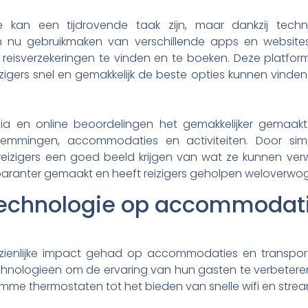
kan een tijdrovende taak zijn, maar dankzij technol
en nu gebruikmaken van verschillende apps en websit
fs reisverzekeringen te vinden en te boeken. Deze platfor
izigers snel en gemakkelijk de beste opties kunnen vinden
a en online beoordelingen het gemakkelijker gemaakt
stemmingen, accommodaties en activiteiten. Door si
 reizigers een goed beeld krijgen van wat ze kunnen ve
paranter gemaakt en heeft reizigers geholpen weloverwog
echnologie op accommodati
zienlijke impact gehad op accommodaties en transpo
nologieën om de ervaring van hun gasten te verbeteren.
imme thermostaten tot het bieden van snelle wifi en stre