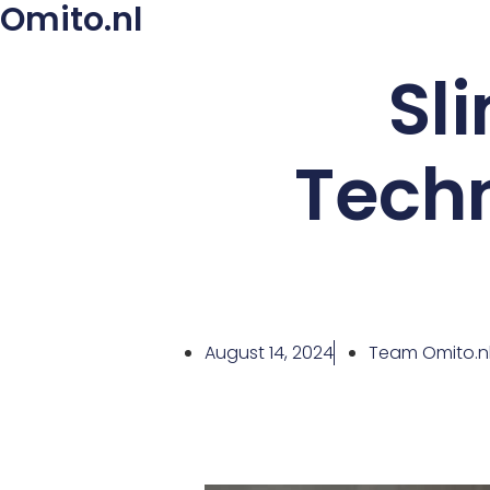
Omito.nl
Sl
Techn
August 14, 2024
Team Omito.n