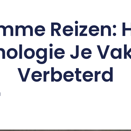
imme Reizen: 
ologie Je Va
Verbeterd
l