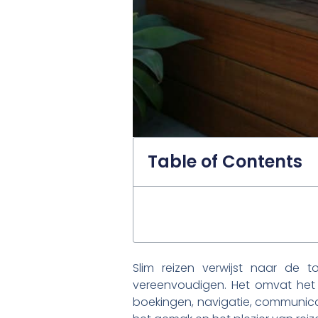
Table of Contents
Slim reizen verwijst naar de 
vereenvoudigen. Het omvat het g
boekingen, navigatie, communicati