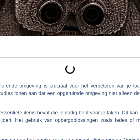
erende omgeving is cruciaal voor het verbeteren van je fo
Studies tonen aan dat een opgeruimde omgeving niet alleen de 
essentiële items bevat die je nodig hebt voor je taken. Dit ka
wijdert. Het gebruik van opbergoplossingen zoals lades of
eving een belangrijke rol in je concentratievermogen. Verlichti