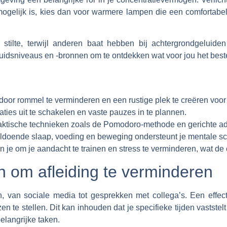
t mogelijk is, kies dan voor warmere lampen die een comfortab
ilte, terwijl anderen baat hebben bij achtergrondgeluiden 
uidsniveaus en -bronnen om te ontdekken wat voor jou het best
oor rommel te verminderen en een rustige plek te creëren voor 
caties uit te schakelen en vaste pauzes in te plannen.
praktische technieken zoals de Pomodoro-methode en gerichte 
oldoende slaap, voeding en beweging ondersteunt je mentale sc
 je om je aandacht te trainen en stress te verminderen, wat de 
 om afleiding te verminderen
, van sociale media tot gesprekken met collega’s. Een effec
n te stellen. Dit kan inhouden dat je specifieke tijden vaststelt
belangrijke taken.