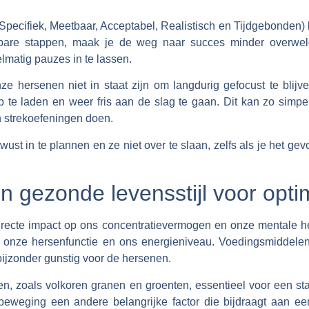
ecifiek, Meetbaar, Acceptabel, Realistisch en Tijdgebonden) 
rsbare stappen, maak je de weg naar succes minder overwel
elmatig pauzes in te lassen.
e hersenen niet in staat zijn om langdurig gefocust te blijve
 te laden en weer fris aan de slag te gaan. Dit kan zo simpe
 strekoefeningen doen.
ust in te plannen en ze niet over te slaan, zelfs als je het ge
n gezonde levensstijl voor opti
irecte impact op ons concentratievermogen en onze mentale he
dt onze hersenfunctie en ons energieniveau. Voedingsmiddelen 
 bijzonder gunstig voor de hersenen.
en, zoals volkoren granen en groenten, essentieel voor een st
eweging een andere belangrijke factor die bijdraagt aan ee