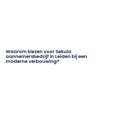
Waarom kiezen voor Sekula
aannemersbedrijf in Leiden bij een
moderne verbouwing?
Een ervaren en professioneel team is de ruggengraat
van elk succesvol bouwproject. In de wereld van
verbouwingen en renovaties is
Lees Meer
Copyright 2026 © Omito.nl
Disclaimer: Zie onze blogs en verhalen vooral als een vorm
van vermaak en zeker niet als advies. Het is onze mening